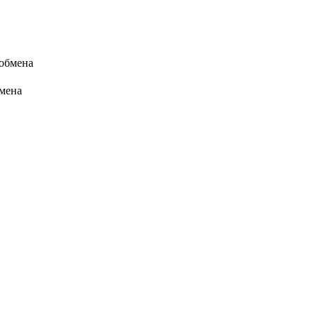
 обмена
бмена