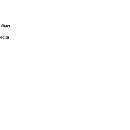
 обмена
бмена